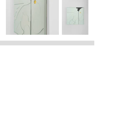
There is no Newsletter
No need to Subscribe
Palmaille 57
22767 Hamburg
Tel:
01732451991
jangerokleist@gmx.de