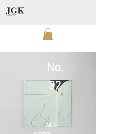
JGK
STUDIO
No.
32
JAN-